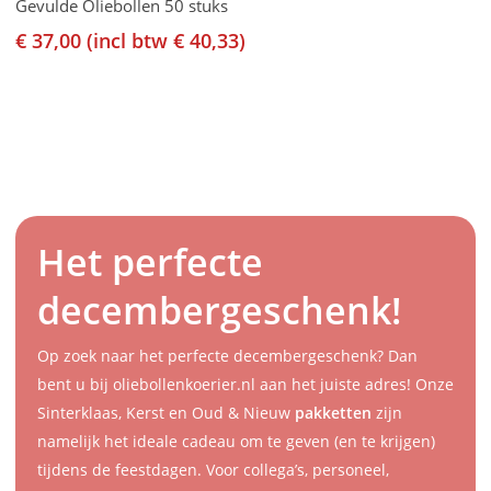
Gevulde Oliebollen 50 stuks
€
37,00
(incl btw
€
40,33
)
Het perfecte
decembergeschenk!
Op zoek naar het perfecte decembergeschenk? Dan
bent u bij oliebollenkoerier.nl aan het juiste adres! Onze
Sinterklaas, Kerst en Oud & Nieuw
pakketten
zijn
namelijk het ideale cadeau om te geven (en te krijgen)
tijdens de feestdagen. Voor collega’s, personeel,