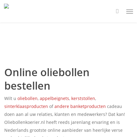
Skip
Men
to
main
content
Online oliebollen
bestellen
Wilt u
oliebollen
,
appelbeignets
,
kerststollen
,
sinterklaasproducten
of
andere banketproducten
cadeau
doen aan al uw relaties, klanten en medewerkers? Dat kan!
Oliebollenkoerier.nl heeft reeds jarenlang ervaring en is
Nederlands grootste online aanbieder van heerlijke verse