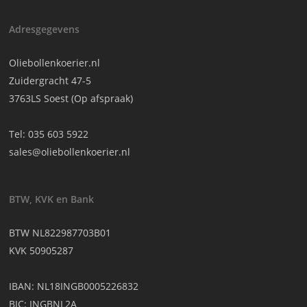
Adresgegevens
Oliebollenkoerier.nl
Zuidergracht 47-5
3763LS Soest (Op afspraak)
Tel:
035 603 5922
sales@oliebollenkoerier.nl
BTW, KVK en Bank
BTW NL822987703B01
KVK 50905287
IBAN: NL18INGB0005226832
BIC: INGBNL2A