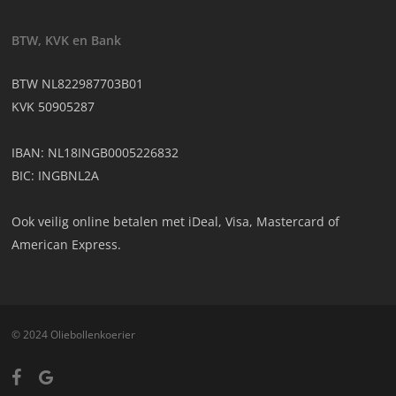
BTW, KVK en Bank
BTW NL822987703B01
KVK 50905287
IBAN: NL18INGB0005226832
BIC: INGBNL2A
Ook veilig online betalen met iDeal, Visa, Mastercard of
American Express.
© 2024 Oliebollenkoerier
facebook
google-
plus