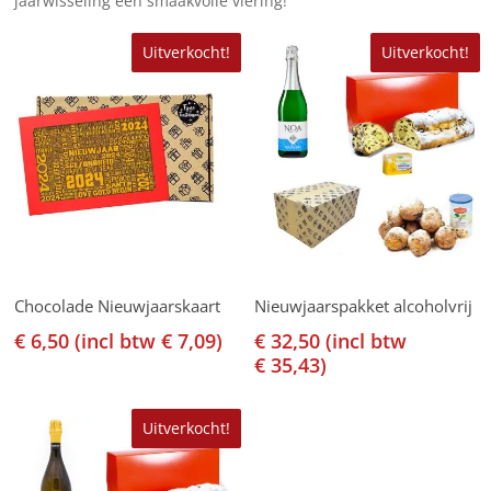
jaarwisseling een smaakvolle viering!
Uitverkocht!
Uitverkocht!
Lees Verder
Lees Verder
Chocolade Nieuwjaarskaart
Nieuwjaarspakket alcoholvrij
€
6,50
(incl btw
€
7,09
)
€
32,50
(incl btw
€
35,43
)
Uitverkocht!