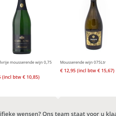
Toevoegen Aan Winkelwagen
Toevoegen Aan Winkelwa
lvrije mousserende wijn 0,75
Mousserende wijn 075Ltr
€
12,95
(incl btw
€
15,67
)
5
(incl btw
€
10,85
)
cifieke wensen? Ons team staat voor u kla