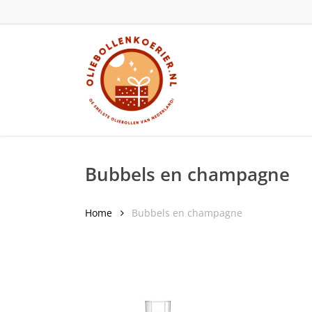
Skip
to
main
content
Bubbels en champagne
Home
Bubbels en champagne