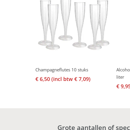
Toevoegen Aan Winkelwagen
Champagneflutes 10 stuks
Alcoho
liter
€
6,50
(incl btw
€
7,09
)
€
9,9
Grote aantallen of spe