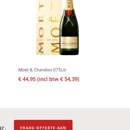
gen
Toevoegen Aan Winkelwagen
Moët & Chandon 075Ltr
€
44,95
(incl btw
€
54,39
)
ar.
VRAAG OFFERTE AAN