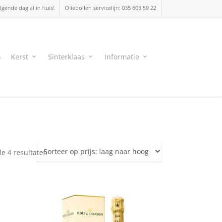
lgende dag al in huis!
Oliebollen servicelijn: 035 603 59 22
n
Kerst
Sinterklaas
Informatie
Gesorteerd
le 4 resultaten
op
prijs:
laag
naar
hoog