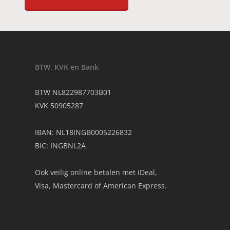
BTW, KVK en Bank
BTW NL822987703B01
KVK 50905287
IBAN: NL18INGB0005226832
BIC: INGBNL2A
Ook veilig online betalen met iDeal,
Visa, Mastercard of American Express.