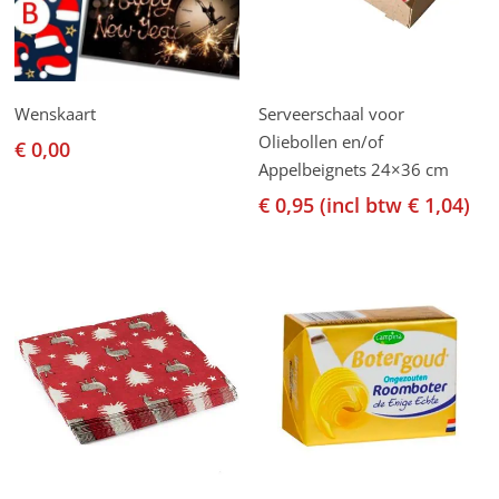
Dit
Opties Selecteren
Toevoegen Aan
Wenskaart
Serveerschaal voor
product
Winkelwagen
Oliebollen en/of
€
0,00
heeft
Appelbeignets 24×36 cm
meerdere
€
0,95
(incl btw
€
1,04
)
variaties.
Deze
optie
kan
gekozen
worden
op
de
productpagina