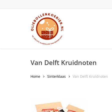
Skip
to
main
content
Van Delft Kruidnoten
Home
Sinterklaas
Van Delft Kruidnoten