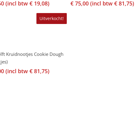
50
(incl btw
€
19,08
)
€
75,00
(incl btw
€
81,75
)
Uitverkocht!
Lees Verder
lft Kruidnootjes Cookie Dough
jes)
00
(incl btw
€
81,75
)