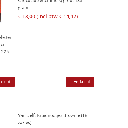
Chocoladeletter (melk) groot 135
gram
€
13,00
(incl btw
€
14,17
)
letter
 en
e 225
rkocht!
Uitverkocht!
Lees Verder
Van Delft Kruidnootjes Brownie (18
zakjes)