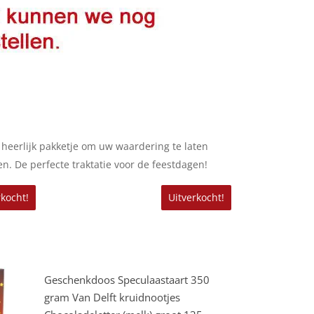
heerlijk pakketje om uw waardering te laten
n. De perfecte traktatie voor de feestdagen!
rkocht!
Uitverkocht!
Lees Verder
Geschenkdoos Speculaastaart 350
gram Van Delft kruidnootjes