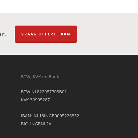
ar.
VRAAG OFFERTE AAN
BTW, KVK en Bank
BTW NL822987703B01
KVK 50905287
IBAN: NL18INGB0005226832
BIC: INGBNL2A