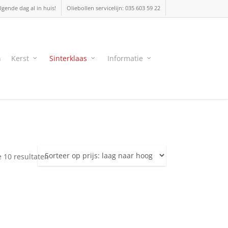
lgende dag al in huis!
Oliebollen servicelijn: 035 603 59 22
n
Kerst
Sinterklaas
Informatie
Gesorteerd
e 10 resultaten
op
prijs:
laag
naar
hoog