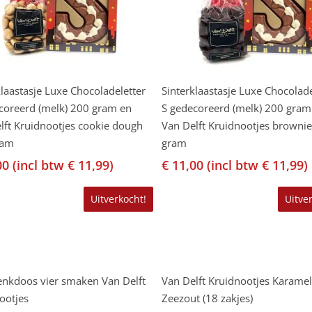
Lees Verder
Lees Verder
klaastasje Luxe Chocoladeletter
Sinterklaastasje Luxe Chocolade
coreerd (melk) 200 gram en
S gedecoreerd (melk) 200 gram
lft Kruidnootjes cookie dough
Van Delft Kruidnootjes browni
ram
gram
00
(incl btw
€
11,99
)
€
11,00
(incl btw
€
11,99
)
Uitverkocht!
Uitve
Lees Verder
Lees Verder
nkdoos vier smaken Van Delft
Van Delft Kruidnootjes Karamel
ootjes
Zeezout (18 zakjes)