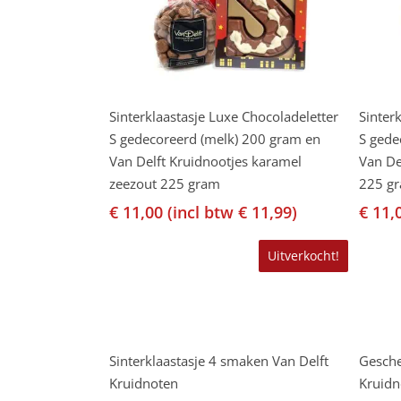
Lees Verder
Sinterklaastasje Luxe Chocoladeletter
Sinter
S gedecoreerd (melk) 200 gram en
S gede
Van Delft Kruidnootjes karamel
Van De
zeezout 225 gram
225 g
€
11,00
(incl btw
€
11,99
)
€
11,
Uitverkocht!
Lees Verder
Sinterklaastasje 4 smaken Van Delft
Gesche
Kruidnoten
Kruidn