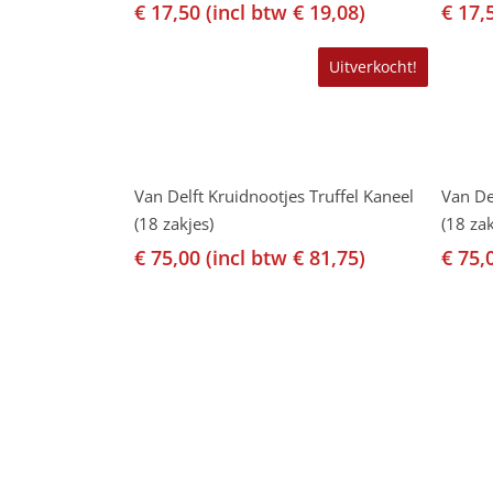
€
17,50
(incl btw
€
19,08
)
€
17,
Uitverkocht!
Lees Verder
Van Delft Kruidnootjes Truffel Kaneel
Van De
(18 zakjes)
(18 zak
€
75,00
(incl btw
€
81,75
)
€
75,