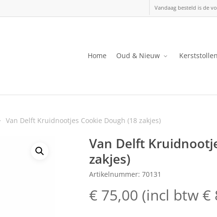
Vandaag besteld is de vo
Home
Oud & Nieuw
Kerststolle
Van Delft Kruidnootjes Cookie Dough (18 zakjes)
Van Delft Kruidnootj
zakjes)
Artikelnummer: 70131
€
75,00
(incl btw
€