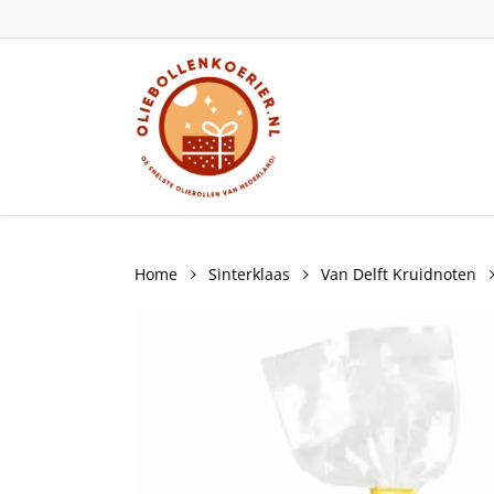
Skip
to
main
content
Home
Sinterklaas
Van Delft Kruidnoten