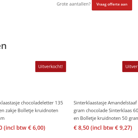
Grote aantallen?
Vraag offerte aan
en
Uitverkocht!
Uitver
Lees Verder
Lees Verder
klaastasje chocoladeletter 135
Sinterklaastasje Amandelstaaf
n zakje Bolletje kruidnoten
gram chocolade Sinterklaas 6
am
en Bolletje kruidnoten 50 gra
0
(incl btw
€
6,00
)
€
8,50
(incl btw
€
9,27
)