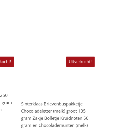
kocht!
Uitverkocht!
 250
Lees Verder
0 gram
Sinterklaas Brievenbuspakketje
m
Chocoladeletter (melk) groot 135
gram Zakje Bolletje Kruidnoten 50
gram en Chocolademunten (melk)