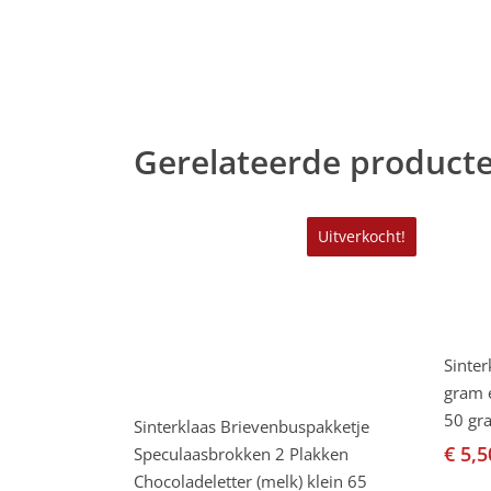
Gerelateerde product
Uitverkocht!
Sinter
gram e
Lees Verder
50 gr
Sinterklaas Brievenbuspakketje
€
5,5
Speculaasbrokken 2 Plakken
Chocoladeletter (melk) klein 65