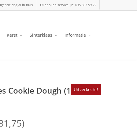
lgende dag al in huis!
Oliebollen servicelijn: 035 603 59 22
n
Kerst
Sinterklaas
Informatie
es Cookie Dough (18
Uitverkocht!
81,75
)