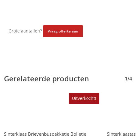
Grote aantallen?
Vraag offerte aan
Gerelateerde producten
1/4
Uitverkocht!
Lees Verder
Sinterklaas Brievenbuspakketje Bolletje
Sinterklaasta