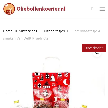
Skip
Men
to
main
content
Home
Sinterklaas
Uitdeeltasjes
Sinterklaastasje 4
smaken Van Delft Kruidnoten
Uitverkocht!