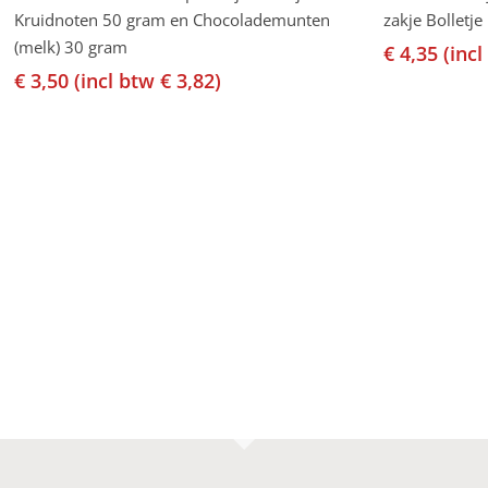
Kruidnoten 50 gram en Chocolademunten
zakje Bolletj
(melk) 30 gram
€
4,35
(inc
€
3,50
(incl btw
€
3,82
)