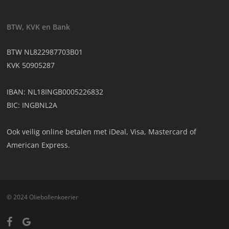
BTW, KVK en Bank
BTW NL822987703B01
KVK 50905287
IBAN: NL18INGB0005226832
BIC: INGBNL2A
Ook veilig online betalen met iDeal, Visa, Mastercard of
American Express.
© 2024 Oliebollenkoerier
facebook
google-