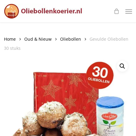
Skip
Men
to
main
content
Home
Oud & Nieuw
Oliebollen
Gevulde Oliebollen
30 stuks