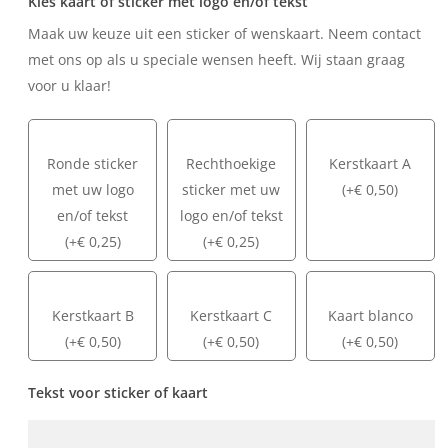
Kies kaart of sticker met logo en/of tekst
Maak uw keuze uit een sticker of wenskaart. Neem contact
met ons op als u speciale wensen heeft. Wij staan graag
voor u klaar!
Ronde sticker
Rechthoekige
Kerstkaart A
met uw logo
sticker met uw
(
+
€
0,50
)
en/of tekst
logo en/of tekst
(
+
€
0,25
)
(
+
€
0,25
)
Kerstkaart B
Kerstkaart C
Kaart blanco
(
+
€
0,50
)
(
+
€
0,50
)
(
+
€
0,50
)
Tekst voor sticker of kaart