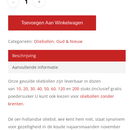
Toevoegen Aan Winkelwagen
Categorieën:
Oliebollen
,
Oud & Nieuw
Beschrijving
Aanvullende informatie
Onze gevulde oliebollen zijn leverbaar in dozen
van
10
,
20
,
30
,
40
,
50
,
60
,
120
en
200
stuks (inclusief gratis
poedersuiker U kunt ook kiezen voor
oliebollen zonder
krenten
.
De oer-hollandse oliebol, wie kent hem niet, staat synoniem
voor gezelligheid in de koude najaarsmaanden november