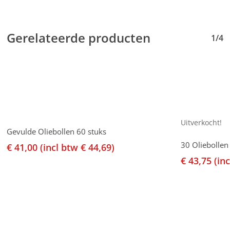
Gerelateerde producten
1/4
Uitverkocht!
Toevoegen Aan Winkelwagen
Gevulde Oliebollen 60 stuks
30 Oliebollen
€
41,00
(incl btw
€
44,69
)
€
43,75
(in